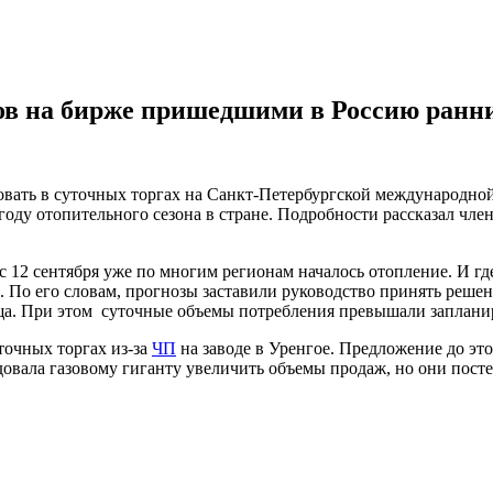
гов на бирже пришедшими в Россию ранн
вовать в суточных торгах на Санкт-Петербургской международн
году отопительного сезона в стране. Подробности рассказал чл
с с 12 сентября уже по многим регионам началось отопление. И гд
По его словам, прогнозы заставили руководство принять решени
ща. При этом суточные объемы потребления превышали заплани
точных торгах из-за
ЧП
на заводе в Уренгое. Предложение до эт
овала газовому гиганту увеличить объемы продаж, но они посте