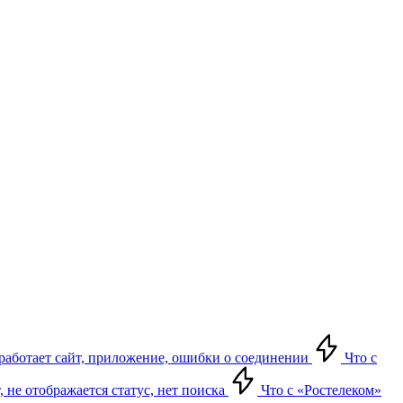
е работает сайт, приложение, ошибки о соединении
Что с
т, не отображается статус, нет поиска
Что с «Ростелеком»