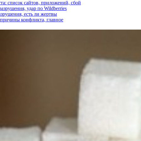
ста: список сайтов, приложений, сбой
азрушения, удар по Wildberries
азрушения, есть ли жертвы
, причины конфликта, главное