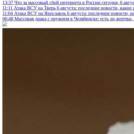
13:37
Что за массовый сбой интернета в России сегодня, 6 авгу
11:11
Атака ВСУ на Тверь 6 августа: последние новости, какие р
11:04
Атака ВСУ на Ярославль 6 августа: последние новости, р
06:48
Массовая драка с оружием в Челябинске: есть ли жертвы