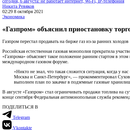
сегодня, 6 августа: не работает интернет, Wi-Fi, IP-телефония
Никита Ревяков
02:29 8 октября 2021
Экономика
«Газпром» объяснил приостановку тор
Газпром перестал продавать на бирже газ из-за ранних холодов
Российская естественная газовая монополия прекратила участ
«Газпрома» объясняет такое положение ранним стартом в этом 
международном газовом форуме.
«Никто не знал, что такая сложится ситуация, когда у на
Москва и Санкт-Петербург», — прокомментировал Сухов. 
выполнен план по закачке в подземные газовые хранили
В августе «Газпром» стал ограничивать продажи топлива на су
конце сентября Федеральная антимонопольная служба рекоменд
ПОДЕЛИТЬСЯ В
Telegram
Vkontakte