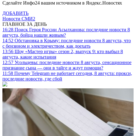
Сделайте Инфо24 вашим источником в Яндекс.Новостях
ДОБАВИТЬ
Новости СМИ2
ГЛАВНОЕ ЗА ДЕНЬ
16:28
Поиск Героя России Асылханова: последние новости 8
августа, бойца нашли живым?
14:52
Обстановка в Крыму: последние новости 8 августа, что
с бензином и электричеством, как доехать
13:56
Шоу «Мастер игры» сезон 2, выпуск 9: кто выбыл 8
августа, какие испытания
12:57
Усольцевы: последние новости 8 августа, сенсационное
признание сына — они в тайге и ждут помощи?
11:58
Почему Telegram не работает сегодня, 8 августа: прокси,
последние новости, где сбой