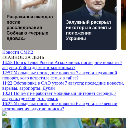
Разразился скандал
после
Залужный раскрыл
расследования
некоторые аспекты
Собчак о «черных
положения
вдовах»
Украины
Новости СМИ2
ГЛАВНОЕ ЗА ДЕНЬ
14:58
Поиск Героя России Асылханова: последние новости 7
августа, бойца держат в заложниках?
12:57
Усольцевы: последние новости 7 августа, пугающий
поворот, кого встретила семья в тайге?
11:22
Обстановка в ОАЭ утром 7 августа: последние новости,
взрывы, аэропорты, Дубай
10:21
Почему не работает мобильный интернет сегодня, 7
августа: где сбои, что делать
16:25
Усольцевы: последние новости 6 августа, все версии
исчезновения, идут ли поиски?