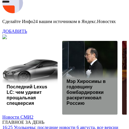
Сделайте Инфо24 вашим источником в Яндекс.Новостях
ДОБАВИТЬ
Мэр Хиросимы в
Последний Lexus
годовщину
LC: чем удивит
бомбардировки
З
прощальная
раскритиковал
спецверсия
Россию
Новости СМИ2
ГЛАВНОЕ ЗА ДЕНЬ
16:25
Усольцевы: последние новости 6 августа, все версии