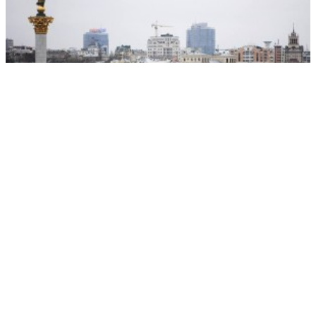
После удара по Киеву жители заговорили на русском
РЕКЛАМА • ООО СТРОИТЕЛЬНЫЙ ТОРГОВЫЙ ДОМ «ПЕТРОВИЧ». ИНН: 7802348846