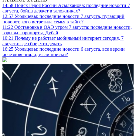
14:58
Поиск Героя России Асылханова: последние новости 7
августа, бойца держат в заложниках?
12:57
Усольцевы: последние новости 7 августа, пугающий
поворот, кого встретила семья в тайге?
11:22
Обстановка в ОАЭ утром 7 августа: последние новости,
взрывы, аэропорты, Дубай
10:21
Почему не работает мобильный интернет сегодня, 7
августа: где сбои, что делать
16:25
Усольцевы: последние новости 6 августа, все версии
исчезновения, идут ли поиски?