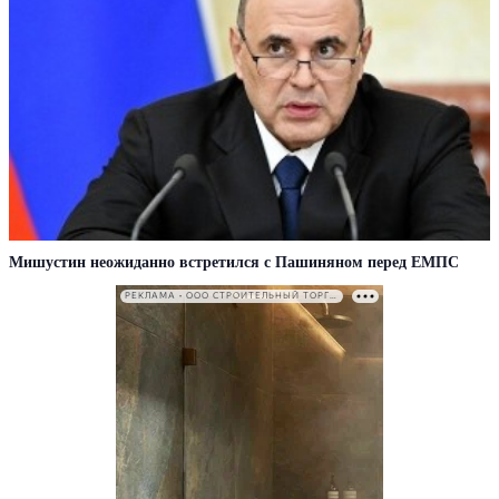
Мишустин неожиданно встретился с Пашиняном перед ЕМПС
РЕКЛАМА • ООО СТРОИТЕЛЬНЫЙ ТОРГОВЫЙ ДОМ «ПЕТРОВИЧ». ИНН: 7802348846