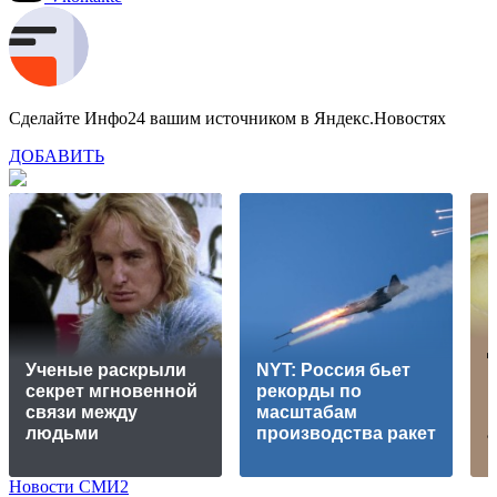
Сделайте Инфо24 вашим источником в Яндекс.Новостях
ДОБАВИТЬ
Ученые раскрыли
NYT: Россия бьет
р
секрет мгновенной
рекорды по
п
связи между
масштабам
людьми
производства ракет
Новости СМИ2