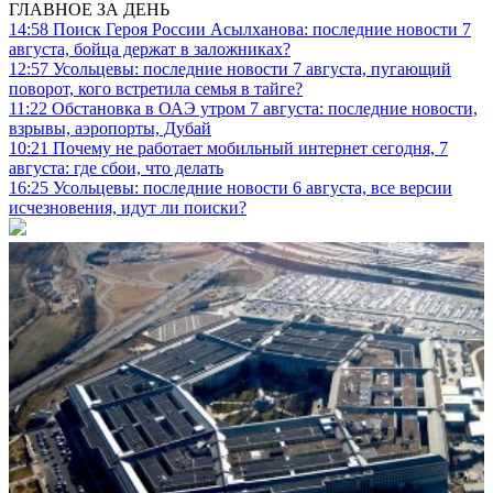
ГЛАВНОЕ ЗА ДЕНЬ
14:58
Поиск Героя России Асылханова: последние новости 7
августа, бойца держат в заложниках?
12:57
Усольцевы: последние новости 7 августа, пугающий
поворот, кого встретила семья в тайге?
11:22
Обстановка в ОАЭ утром 7 августа: последние новости,
взрывы, аэропорты, Дубай
10:21
Почему не работает мобильный интернет сегодня, 7
августа: где сбои, что делать
16:25
Усольцевы: последние новости 6 августа, все версии
исчезновения, идут ли поиски?