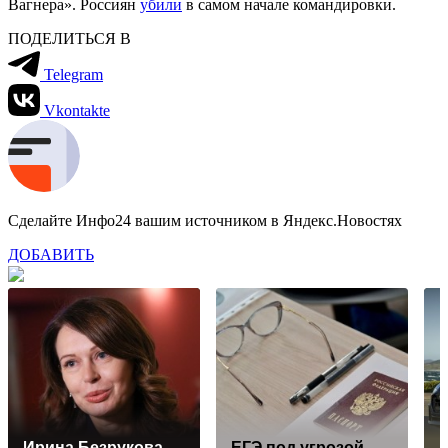
Вагнера». Россиян
убили
в самом начале командировки.
ПОДЕЛИТЬСЯ В
Telegram
Vkontakte
Сделайте Инфо24 вашим источником в Яндекс.Новостях
ДОБАВИТЬ
Ирина Безрукова
ЕГЭ под угрозой
A