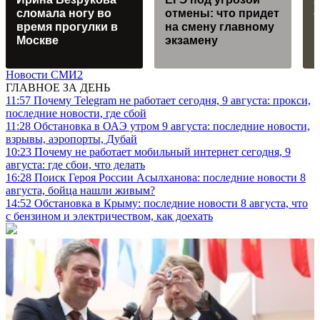
сломала ногу во
отмены: что придет
о
время прогулки в
на смену главному
г
Москве
экзамену
Новости СМИ2
ГЛАВНОЕ ЗА ДЕНЬ
11:57
Почему Telegram не работает сегодня, 9 августа: прокси,
последние новости, где сбой
11:28
Обстановка в ОАЭ утром 9 августа: последние новости,
взрывы, аэропорты, Дубай
10:23
Почему не работает мобильный интернет сегодня, 9
августа: где сбои, что делать
16:28
Поиск Героя России Асылханова: последние новости 8
августа, бойца нашли живым?
14:52
Обстановка в Крыму: последние новости 8 августа, что
с бензином и электричеством, как доехать