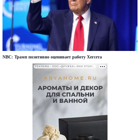
NBC: Трамп позитивно оценивает работу Хегсета
РЕКЛАМА • ООО «ДРУЖБА» ИНН 9704146411