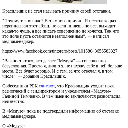
Красильщик не стал называть причину своей отставки.
"Почему так вышло? Есть много причин. Я несколько раз
переписывал этот абзац, но если пишешь не все, выходит
какая-то чушь, а все писать совершенно не хочется. Так что
это поле пусть останется незаполненным", --- написал
медиаменеджер.
https://www.facebook.com/tintorero/posts/10158043656583327
"Важность того, что делает "Медуза" — совершенно
безусловная. Просто я, лично я, не нахожу себе в ней больше
места. Все будет хорошо. И с тем, за что отвечал я, в том
числе", --- добавил Красильщик.
Собеседники РБК
считают
, что Красильщик уходит из-за
разногласий с гендиректором и учредителем «Медузы»
Галиной Тимченко. В чем именно заключаются разногласия,
неизвестно.
В «Медузе» пока не подтвердили информацию об отставке
медиаменеджера.
О «Медузе»