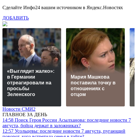
Сделайте Инфо24 вашим источником в Яндекс.Новостях
ДОБАВИТЬ
«Выглядит жалко»:
в Германии
Мария Машкова
отреагировали на
поставила точку в
просьбы
отношениях с
М
Зеленского
отцом
Новости СМИ2
ГЛАВНОЕ ЗА ДЕНЬ
14:58
Поиск Героя России Асылханова: последние новости 7
августа, бойца держат в заложниках?
12:57
Усольцевы: последние новости 7 августа, пугающий
поворот, кого встретила семья в тайге?