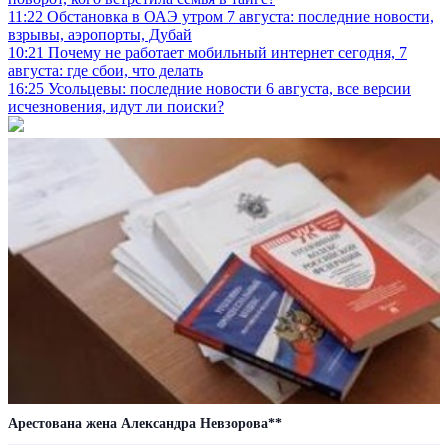
11:22
Обстановка в ОАЭ утром 7 августа: последние новости,
взрывы, аэропорты, Дубай
10:21
Почему не работает мобильный интернет сегодня, 7
августа: где сбои, что делать
16:25
Усольцевы: последние новости 6 августа, все версии
исчезновения, идут ли поиски?
Арестована жена Александра Невзорова**