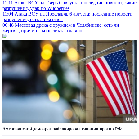
11:11
Атака ВСУ на Тверь 6 августа: последние новости, какие
разрушения, удар по Wildberries
11:04
Атака ВСУ на Ярославль 6 августа: последние новости,
разрушения, есть ли жертвы
06:48
Массовая драка с оружием в Челябинске: есть ли
жертвы, причины конфликта, главное
Американский демократ заблокировал санкции против РФ