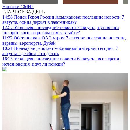
Новости СМИ2
ГЛАВНОЕ ЗА ДЕНЬ
14:58
Поиск Героя России Асылханова: последние новости 7
августа, бойца держат в заложниках?
12:57
Усольцевы: последние новости 7 августа, пугающий
поворот, кого встретила семья в тайге?
11:22
Обстановка в ОАЭ утром 7 августа: последние новости,
взрывы, аэропорты, Дубай
10:21
Почему не работает мобильный интернет сегодня, 7
августа: где сбои, что делать
16:25
Усольцевы: последние новости 6 августа, все версии
исчезновения, идут ли поиски?