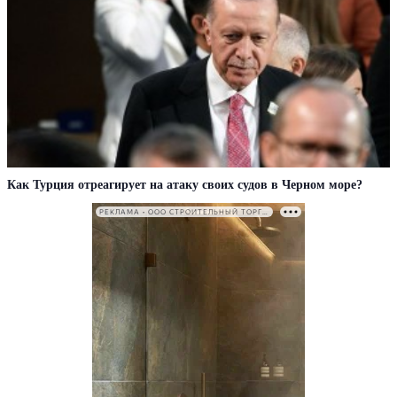
Как Турция отреагирует на атаку своих судов в Черном море?
РЕКЛАМА • ООО СТРОИТЕЛЬНЫЙ ТОРГОВЫЙ ДОМ «ПЕТРОВИЧ». ИНН: 7802348846