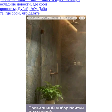
последние новости, где сбой
аэропорты, Дубай, Абу-Даби
а: где сбои, что делать
РЕКЛАМА • ООО СТРОИТЕЛЬНЫЙ ТОРГОВЫЙ ДОМ «ПЕТРОВИЧ». ИНН: 7802348846