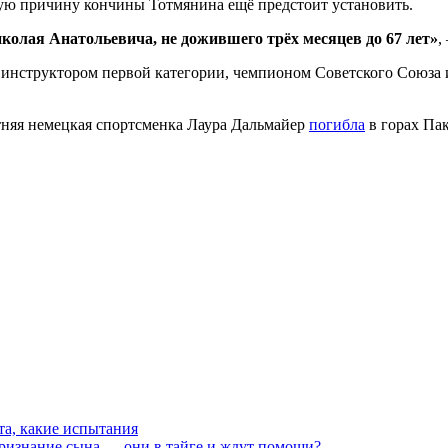
чную причину кончины Тотмянина ещё предстоит установить.
олая Анатольевича, не дожившего трёх месяцев до 67 лет»
,
инструктором первой категории, чемпионом Советского Союза и
тняя немецкая спортсменка Лаура Дальмайер
погибла
в горах Пак
та, какие испытания
признание сына — они в тайге и ждут помощи?