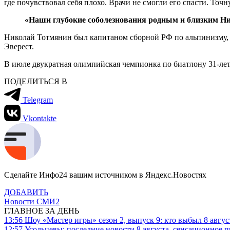
где почувствовал себя плохо. Врачи не смогли его спасти. То
«Наши глубокие соболезнования родным и близким Ник
Николай Тотмянин был капитаном сборной РФ по альпинизму, 
Эверест.
В июле двукратная олимпийская чемпионка по биатлону 31-ле
ПОДЕЛИТЬСЯ В
Telegram
Vkontakte
Сделайте Инфо24 вашим источником в Яндекс.Новостях
ДОБАВИТЬ
Новости СМИ2
ГЛАВНОЕ ЗА ДЕНЬ
13:56
Шоу «Мастер игры» сезон 2, выпуск 9: кто выбыл 8 авгус
12:57
Усольцевы: последние новости 8 августа, сенсационное 