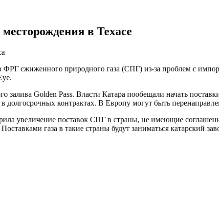
з месторождения в Техасе
са
 ФРГ сжиженного природного газа (СПГ) из-за проблем с импорт
Eye.
о залива Golden Pass. Власти Катара пообещали начать поставки
о в долгосрочных контрактах. В Европу могут быть перенаправл
рила увеличение поставок СПГ в страны, не имеющие соглашени
оставками газа в такие страны будут заниматься катарский завод