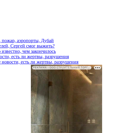
, пожар, аэропорты, Дубай
елей, Сергей смог выжить?
 известно, чем закончилось
ости, есть ли жертвы, разрушения
 новости, есть ли жертвы, разрушения
РЕКЛАМА • ООО СТРОИТЕЛЬНЫЙ ТОРГОВЫЙ ДОМ «ПЕТРОВИЧ». ИНН: 7802348846