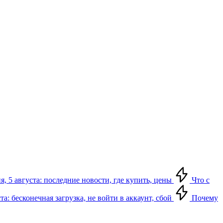
я, 5 августа: последние новости, где купить, цены
Что с
та: бесконечная загрузка, не войти в аккаунт, сбой
Почему