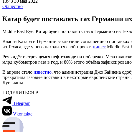
13:43 30 мая 2022
Общество
Катар будет поставлять газ Германии и
Middle East Eye: Катар будет поставлять газ в Германию из Теха
Власти Катара и Германии заключили соглашение о поставках в
из Техаса, где у него находится свой проект,
пишет
Middle East 
Речь идёт о строящемся нефтезаводе на побережье Мексиканског
млрд кубометров газа в год, и 80% этого объёма зафиксирован
В апреле стало
известно
, что администрация Джо Байдена одоб
прекратила газовые поставки в некоторые европейские страны. П
Луизианы.
ПОДЕЛИТЬСЯ В
Telegram
Vkontakte