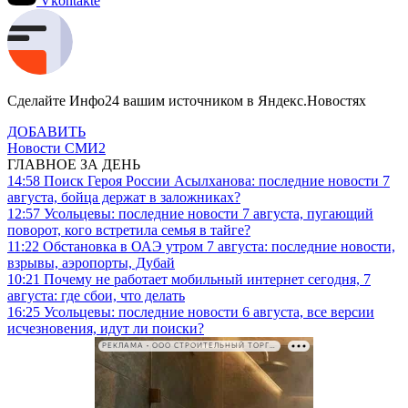
Vkontakte
Сделайте Инфо24 вашим источником в Яндекс.Новостях
ДОБАВИТЬ
Новости СМИ2
ГЛАВНОЕ ЗА ДЕНЬ
14:58
Поиск Героя России Асылханова: последние новости 7
августа, бойца держат в заложниках?
12:57
Усольцевы: последние новости 7 августа, пугающий
поворот, кого встретила семья в тайге?
11:22
Обстановка в ОАЭ утром 7 августа: последние новости,
взрывы, аэропорты, Дубай
10:21
Почему не работает мобильный интернет сегодня, 7
августа: где сбои, что делать
16:25
Усольцевы: последние новости 6 августа, все версии
исчезновения, идут ли поиски?
РЕКЛАМА • ООО СТРОИТЕЛЬНЫЙ ТОРГОВЫЙ ДОМ «ПЕТРОВИЧ». ИНН: 7802348846