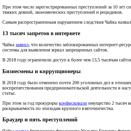
При этом число зарегистрированных преступлений за 10 лет сниз
тяжких деяний, экономических преступлений и рецидивов.
Самым распространенным нарушением следствия Чайка назвал ч
13 тысяч запретов в интернете
Чайка
заявил
, что количество заблокированных интернет-ресур
системы для выявления зеркал запрещенных сайтов.
В 2018 году ограничили доступ к более чем 13,5 тысячам сайто
Бизнесмены и коррупционеры
В 2018 году было отменено почти 200 уголовных дел в отнош
воспрепятствования предпринимательской деятельности в насто
статье.
При этом за год прокуроры
конфисковали
имущество 2 тысяч к
раскрываемость по эпизодам крупного взяточничества.
Браудер и пять преступлений
Чайка
назвал
британского финансиста Уильяма Браудера фигура