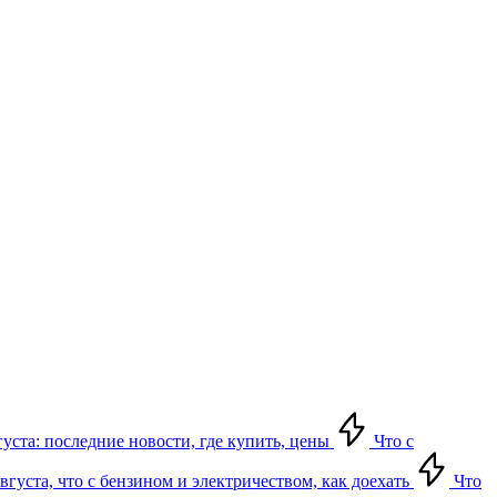
густа: последние новости, где купить, цены
Что с
густа, что с бензином и электричеством, как доехать
Что