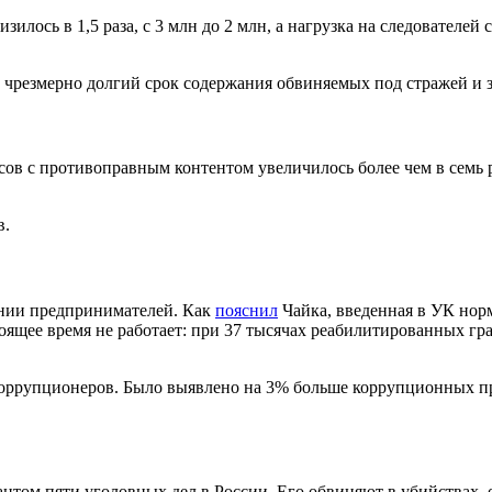
илось в 1,5 раза, с 3 млн до 2 млн, а нагрузка на следователей
резмерно долгий срок содержания обвиняемых под стражей и за
сов с противоправным контентом увеличилось более чем в семь 
в.
ении предпринимателей. Как
пояснил
Чайка, введенная в УК норм
ящее время не работает: при 37 тысячах реабилитированных гра
оррупционеров. Было выявлено на 3% больше коррупционных пре
нтом пяти уголовных дел в России. Его обвиняют в убийствах, 