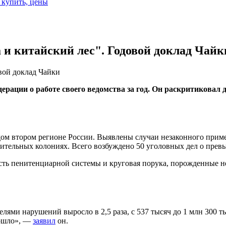
е купить, цены
а и китайский лес". Годовой доклад Чайк
овой доклад Чайки
ации о работе своего ведомства за год. Он раскритиковал д
ом втором регионе России. Выявлены случаи незаконного приме
авительных колониях. Всего возбуждено 50 уголовных дел о пр
ость пенитенциарной системы и круговая порука, порожденные
лями нарушений выросло в 2,5 раза, с 537 тысяч до 1 млн 300 т
зошло», —
заявил
он.