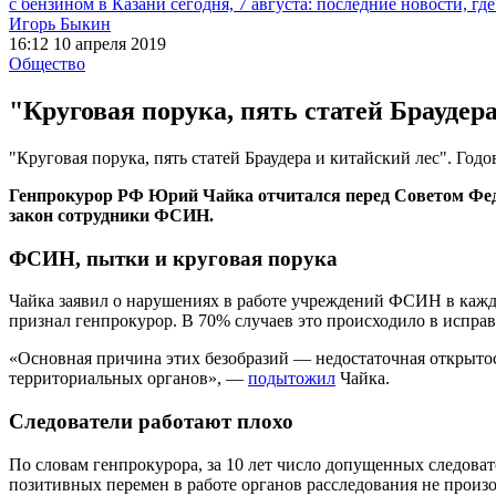
с бензином в Казани сегодня, 7 августа: последние новости, гд
Игорь Быкин
16:12 10 апреля 2019
Общество
"Круговая порука, пять статей Браудер
"Круговая порука, пять статей Браудера и китайский лес". Год
Генпрокурор РФ Юрий Чайка отчитался перед Советом Федер
закон сотрудники ФСИН.
ФСИН, пытки и круговая порука
Чайка заявил о нарушениях в работе учреждений ФСИН в кажд
признал генпрокурор. В 70% случаев это происходило в испр
«Основная причина этих безобразий — недостаточная открыт
территориальных органов», —
подытожил
Чайка.
Следователи работают плохо
По словам генпрокурора, за 10 лет число допущенных следовате
позитивных перемен в работе органов расследования не прои