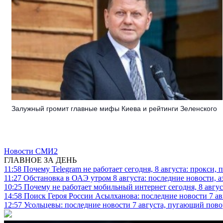
Залужный громит главные мифы Киева и рейтинги Зеленского
Новости СМИ2
ГЛАВНОЕ ЗА ДЕНЬ
11:58
Почему Telegram не работает сегодня, 8 августа: прокси, 
11:27
Обстановка в ОАЭ утром 8 августа: последние новости, 
10:25
Почему не работает мобильный интернет сегодня, 8 август
14:58
Поиск Героя России Асылханова: последние новости 7 ав
12:57
Усольцевы: последние новости 7 августа, пугающий повор