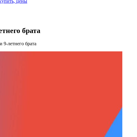
 купить, цены
етнего брата
 9-летнего брата