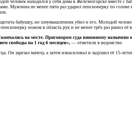
лодой человек находился у себя дома в Железногорске вместе с 
ками. Мужчина не менее пяти раз ударил пенсионерку по голове 
аза.
ащитить бабушку, но злоумышленник убил и его. Молодой человек
пенсионерку ножом в область рук и не менее трёх раз ранил её в
ончались на месте. Приговором суда виновному назначено н
ем свободы на 1 год 6 месяцев»,
— отметили в ведомстве.
ца. Он зарезал мачеху, а затем изнасиловал и задушил её 15-ле