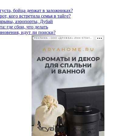
густа, бойца держат в заложниках?
от, кого встретила семья в тайге?
взрывы, аэропорты, Дубай
а: где сбои, что делать
езновения, идут ли поиски?
РЕКЛАМА • ООО «ДРУЖБА» ИНН 9704146411