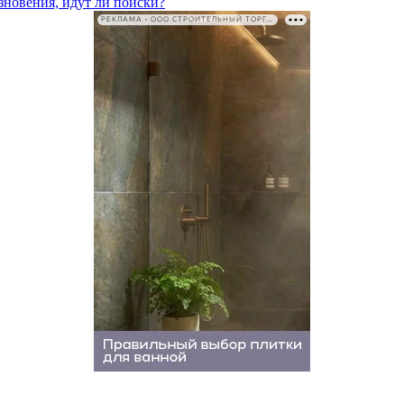
езновения, идут ли поиски?
РЕКЛАМА • ООО СТРОИТЕЛЬНЫЙ ТОРГОВЫЙ ДОМ «ПЕТРОВИЧ». ИНН: 7802348846