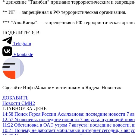
* движение "Талибан" признано террористическим и запрещен
** ИГ — запрещённая в РФ террористическая организация.
*** "Аль-Каида" — запрещённая в РФ террористическая орган
ПОДЕЛИТЬСЯ В
Telegram
Vkontakte
Сделайте Инфо24 вашим источником в Яндекс.Новостях
ДОБАВИТЬ
Новости СМИ2
ГЛАВНОЕ ЗА ДЕНЬ
14:58
Поиск Героя России Асылханова: последние новости 7 ав
12:57
Усольцевы: последние новости 7 августа, пугающий повор
11:22
Обстановка в ОАЭ утром 7 августа: последние новости, 
10:21
Почему не работает мобильный интернет сегодня, 7 август