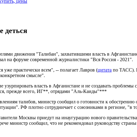
 купить, цены
е деться
телями движения "Талибан", захватившими власть в Афганистан
зал на форуме современной журналистики "Вся Россия - 2021".
 уже практически всем", -- полагает Лавров (
цитата
по ТАСС). 
в конкретном смысле".
е узурпировать власть в Афганистане и не создавать проблемы с
ся, прежде всего, ИГ**, отрядами "Аль-Каиды"***
аявлениям талибов, министр сообщил о готовности к обострению
ситуации". РФ плотно сотрудничает с союзниками в регионе, "в 
ставители Москвы приедут на инаугурацию нового правительства 
трече министр сообщил, что не рекомендовал руководству стра