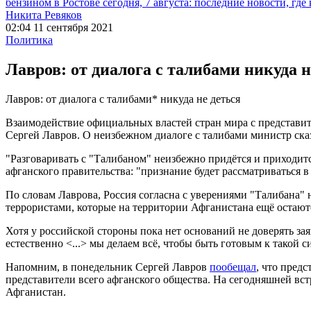
бензином в Ростове сегодня, 7 августа: последние новости, где
Никита Ревяков
02:04 11 сентября 2021
Политика
Лавров: от диалога с талибами никуда н
Лавров: от диалога с талибами* никуда не деться
Взаимодействие официальных властей стран мира с представи
Сергей Лавров. О неизбежном диалоге с талибами министр ска
"Разговаривать с "Талибаном" неизбежно придётся и приходится
афганского правительства: "признание будет рассматриваться 
По словам Лаврова, Россия согласна с уверениями "Талибана" н
террористами, которые на территории Афганистана ещё остают
Хотя у российской стороны пока нет оснований не доверять з
естественно <...> мы делаем всё, чтобы быть готовым к такой 
Напомним, в понедельник Сергей Лавров
пообещал
, что пред
представители всего афганского общества. На сегодняшней вс
Афганистан.