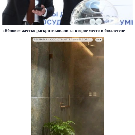
«Яблоко» жестко раскритиковали за второе место в бюллетене
РЕКЛАМА • ООО СТРОИТЕЛЬНЫЙ ТОРГОВЫЙ ДОМ «ПЕТРОВИЧ». ИНН: 7802348846