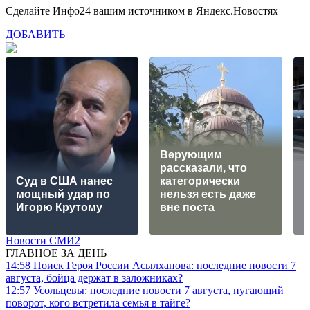
Сделайте Инфо24 вашим источником в Яндекс.Новостях
ДОБАВИТЬ
Верующим
рассказали, что
Суд в США нанес
категорически
мощный удар по
нельзя есть даже
M
Игорю Крутому
вне поста
с
Новости СМИ2
ГЛАВНОЕ ЗА ДЕНЬ
14:58
Поиск Героя России Асылханова: последние новости 7
августа, бойца держат в заложниках?
12:57
Усольцевы: последние новости 7 августа, пугающий
поворот, кого встретила семья в тайге?