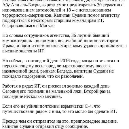
Абу Али аль-Басри, «крот» смог предотвратить 30 терактов с
использованием автомобилей и 18 – с использованием
террористов-смертников. Капитан Судани помог агентству
подобраться к некоторым старшим командирам ИГ,
базировавшимся в Мосуле.
По словам сотрудников агентства, 36-летний бывший
компьютерщик - возможно, величайший шпион в истории
Ирака, и один из немногих в мире, кому удалось проникнуть в
высшие эшелоны ИГ.
Но сейчас, в последний день 2016 года, когда он мчался по
пересекающему весь город четырехполосному шоссе к
назначенной цели, рынкам Багдада, капитана Судани не
покидало подозрение, что он разоблачен.
Работая в рядах ИГ, он рисковал жизнью каждый день.
Сегодня его поймали на маленькой лжи. Второй раз за
последние несколько месяцев.
Если его не убили полтонны взрывчатки С-4, что
путешествовали рядом с ним, то это могло бы сделать ИГ.
Прежде чем он отправится на это, предпоследнее задание,
капитан Судани отправил отцу сообщение.