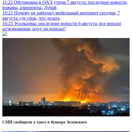
11:22
Обстановка в ОАЭ утром 7 августа: последние новости,
взрывы, аэропорты, Дубай
10:21
Почему не работает мобильный интернет сегодня, 7
августа: где сбои, что делать
16:25
Усольцевы: последние новости 6 августа, все версии
исчезновения, идут ли поиски?
СМИ сообщили о хаосе в бункере Зеленского