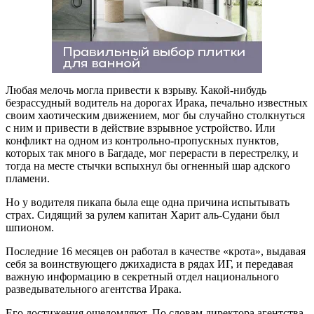
Любая мелочь могла привести к взрыву. Какой-нибудь
безрассудный водитель на дорогах Ирака, печально известных
своим хаотическим движением, мог бы случайно столкнуться
с ним и привести в действие взрывное устройство. Или
конфликт на одном из контрольно-пропускных пунктов,
которых так много в Багдаде, мог перерасти в перестрелку, и
тогда на месте стычки вспыхнул бы огненный шар адского
пламени.
Но у водителя пикапа была еще одна причина испытывать
страх. Сидящий за рулем капитан Харит аль-Судани был
шпионом.
Последние 16 месяцев он работал в качестве «крота», выдавая
себя за воинствующего джихадиста в рядах ИГ, и передавая
важную информацию в секретный отдел национального
разведывательного агентства Ирака.
Его достижения ошеломляют. По словам директора агентства