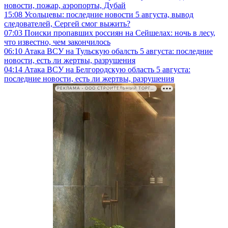
новости, пожар, аэропорты, Дубай
15:08
Усольцевы: последние новости 5 августа, вывод
следователей, Сергей смог выжить?
07:03
Поиски пропавших россиян на Сейшелах: ночь в лесу,
что известно, чем закончилось
06:10
Атака ВСУ на Тульскую обалсть 5 августа: последние
новости, есть ли жертвы, разрушения
04:14
Атака ВСУ на Белгородскую область 5 августа:
последние новости, есть ли жертвы, разрушения
РЕКЛАМА • ООО СТРОИТЕЛЬНЫЙ ТОРГОВЫЙ ДОМ «ПЕТРОВИЧ». ИНН: 7802348846