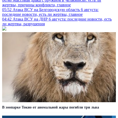
06:48
Массовая драка с оружием в Челябинске: есть ли
жертвы, причины конфликта, главное
05:52
Атака ВСУ на Белгородскую область 6 августа:
последние новости, есть ли жертвы, главное
04:42
Атака ВСУ на ДНР 6 августа: последние новости, есть
ли жертвы, разрушения
В зоопарке Токио от аномальной жары погибли три льва