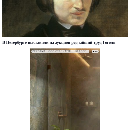
В Петербурге выставили на аукцион редчайший труд Гоголя
РЕКЛАМА • ООО СТРОИТЕЛЬНЫЙ ТОРГОВЫЙ ДОМ «ПЕТРОВИЧ». ИНН: 7802348846