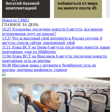
богатой базовой
избавиться от жира
комплектацией
на животе после 45
Новости СМИ2
ГЛАВНОЕ ЗА ДЕНЬ
16:25
Усольцевы: последние новости 6 августа, все версии
исчезновения, идут ли поиски?
13:37
Что за массовый сбой интернета в России сегодня, 6
августа: список сайтов, приложений, сбой
11:11
Атака ВСУ на Тверь 6 августа: последние новости, какие
разрушения, удар по Wildberries
11:04
Атака ВСУ на Ярославль 6 августа: последние новости,
разрушения, есть ли жертвы
06:48
Массовая драка с оружием в Челябинске: есть ли
жертвы, причины конфликта, главное