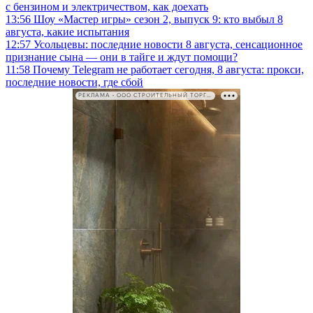
с бензином и электричеством, как доехать
13:56
Шоу «Мастер игры» сезон 2, выпуск 9: кто выбыл 8
августа, какие испытания
12:57
Усольцевы: последние новости 8 августа, сенсационное
признание сына — они в тайге и ждут помощи?
11:58
Почему Telegram не работает сегодня, 8 августа: прокси,
последние новости, где сбой
РЕКЛАМА • ООО СТРОИТЕЛЬНЫЙ ТОРГОВЫЙ ДОМ «ПЕТРОВИЧ». ИНН: 7802348846