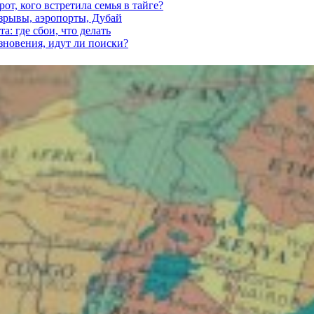
от, кого встретила семья в тайге?
взрывы, аэропорты, Дубай
а: где сбои, что делать
езновения, идут ли поиски?