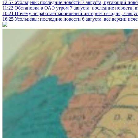
12:57
Усольцевы: последние новости 7 августа, пугающий повор
11:22
Обстановка в ОАЭ утром 7 августа: последние новости, 
10:21
Почему не работает мобильный интернет сегодня, 7 август
16:25
Усольцевы: последние новости 6 августа, все версии исч