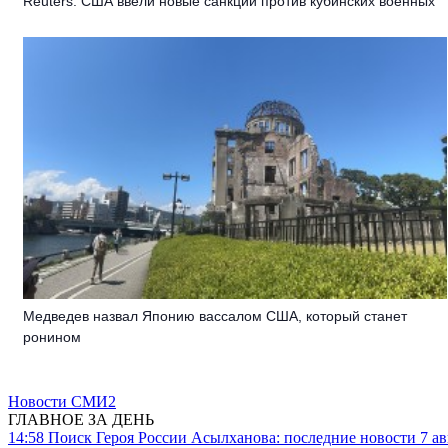
Reuters: США ввели новые санкции против кубинских военных
Медведев назвал Японию вассалом США, который станет
ронином
Новости СМИ2
ГЛАВНОЕ ЗА ДЕНЬ
14:58
Поиск Героя России Асылханова: последние новости 7 ав