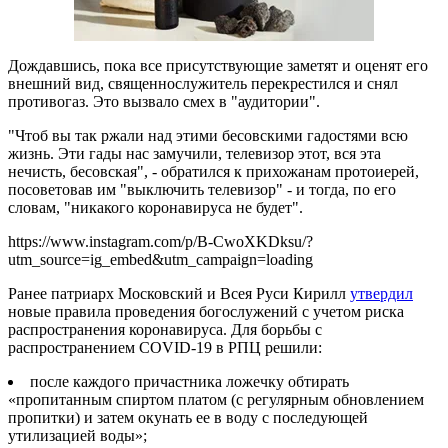
Дождавшись, пока все присутствующие заметят и оценят его
внешний вид, священнослужитель перекрестился и снял
противогаз. Это вызвало смех в "аудитории".
"Чтоб вы так ржали над этими бесовскими гадостями всю
жизнь. Эти гады нас замучили, телевизор этот, вся эта
нечисть, бесовская", - обратился к прихожанам протоиерей,
посоветовав им "выключить телевизор" - и тогда, по его
словам, "никакого коронавируса не будет".
https://www.instagram.com/p/B-CwoXKDksu/?
utm_source=ig_embed&utm_campaign=loading
Ранее патриарх Московский и Всея Руси Кирилл
утвердил
новые правила проведения богослужений с учетом риска
распространения коронавируса. Для борьбы с
распространением COVID-19 в РПЦ решили:
после каждого причастника ложечку обтирать
«пропитанным спиртом платом (с регулярным обновлением
пропитки) и затем окунать ее в воду с последующей
утилизацией воды»;