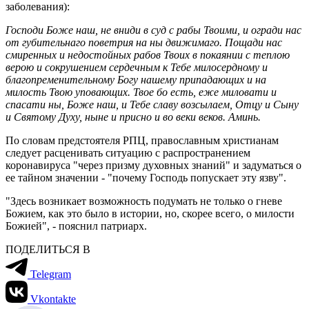
заболевания):
Господи Боже наш, не вниди в суд с рабы Твоими, и огради нас
от губительнаго поветрия на ны движимаго. Пощади нас
смиренных и недостойных рабов Твоих в покаянии с теплою
верою и сокрушением сердечным к Тебе милосердному и
благопременительному Богу нашему припадающих и на
милость Твою уповающих. Твое бо есть, еже миловати и
спасати ны, Боже наш, и Тебе славу возсылаем, Отцу и Сыну
и Святому Духу, ныне и присно и во веки веков. Аминь.
По словам предстоятеля РПЦ, православным христианам
следует расценивать ситуацию с распространением
коронавируса "через призму духовных знаний" и задуматься о
ее тайном значении - "почему Господь попускает эту язву".
"Здесь возникает возможность подумать не только о гневе
Божием, как это было в истории, но, скорее всего, о милости
Божией", - пояснил патриарх.
ПОДЕЛИТЬСЯ В
Telegram
Vkontakte