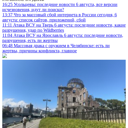
16:25
Усольцевы: последние новости 6 августа, все версии
исчезновения, идут ли поиски?
13:37
Что за массовый сбой интернета в России сегодня, 6
августа: список сайтов, приложений, сбой
11:11
Атака ВСУ на Тверь 6 августа: последние новости, какие
разрушения, удар по Wildberries
11:04
Атака ВСУ на Ярославль 6 августа: последние новости,
разрушения, есть ли жертвы
06:48
Массовая драка с оружием в Челябинске: есть ли
жертвы, причины конфликта, главное