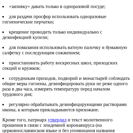
«запивку» давать только в одноразовой посуде;
для раздачи просфор использовать одноразовые
гигиенические перчатки;
крещение проводить только индивидуально с
дезинфекцией купели;
для помазания использовать ватную палочку и бумажную
салфетку с последующим сожжением;
приостановить работу воскресных школ, приходских
секций и кружков;
сотрудникам приходов, подворий и монастырей соблюдать
общие меры гигиены, дезинфицировать руки не реже одного
раза в два часа, измерять температуру перед началом
трудового дня;
регулярно обрабатывать дезинфицирующими растворами
иконы, к которым прикладываются прихожане.
Кроме того, патриарх
утвердил
и текст молитвенного
прошения в связи с эпидемией коронавируса (на
церковнославянском языке и без упоминания названия