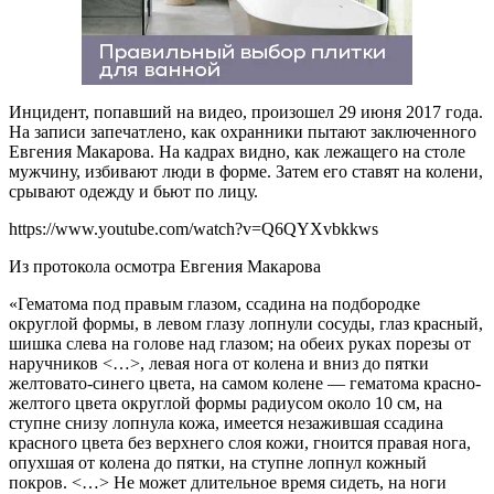
Инцидент, попавший на видео, произошел 29 июня 2017 года.
На записи запечатлено, как охранники пытают заключенного
Евгения Макарова. На кадрах видно, как лежащего на столе
мужчину, избивают люди в форме. Затем его ставят на колени,
срывают одежду и бьют по лицу.
https://www.youtube.com/watch?v=Q6QYXvbkkws
Из протокола осмотра Евгения Макарова
«Гематома под правым глазом, ссадина на подбородке
округлой формы, в левом глазу лопнули сосуды, глаз красный,
шишка слева на голове над глазом; на обеих руках порезы от
наручников <…>, левая нога от колена и вниз до пятки
желтовато-синего цвета, на самом колене — гематома красно-
желтого цвета округлой формы радиусом около 10 см, на
ступне снизу лопнула кожа, имеется незажившая ссадина
красного цвета без верхнего слоя кожи, гноится правая нога,
опухшая от колена до пятки, на ступне лопнул кожный
покров. <…> Не может длительное время сидеть, на ноги