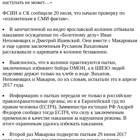
наступать не может…»
ФСИН и СК сообщили 20 июля, что начали проверку по
«изложенным в СМИ фактам».
В запечатленной на видео ярославской колонии отбывали
наказание осужденные по «Болотному делу» Иван
Непомнящих и Дмитрий Ишевский. Они вместе с
Макаровым
и еще одним заключенным Русланом Вахаповым
рассказывали о царившем в колонии беззаконии.
Выяснилось, что в колонии практикуются пытки,
заключенных избивают бойцы ОМОН, а в ШИЗО людей
неделями держат только на хлебе и воде. Вахапов,
Непомнящих и Макаров, по их словам, испытали это в апреле
2017 года.
Информацию о пытках передали не только в российские
правоохранительные органы, но и в Европейский суд по
правам человека (ЕСПЧ). Замминистра юстиции РФ Андрей
Федоров сообщил тогда ЕСПЧ, что силу к заключенным
применили в качестве наказания за нарушения режима. В
итоге охранникам удалось избежать наказания.
Второй раз Макарова подвергли пыткам 29 июня 2017
года, но и на этот раз ответственности никто не понес.