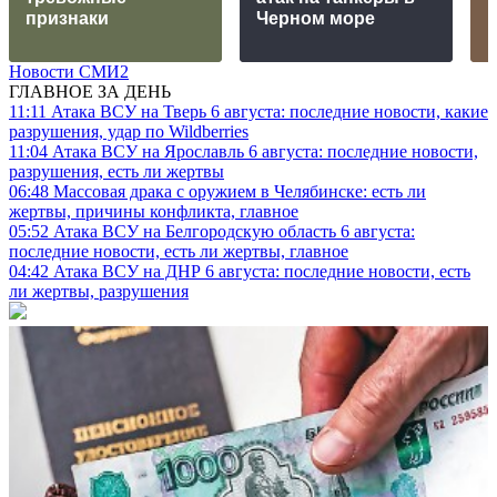
признаки
Черном море
Новости СМИ2
ГЛАВНОЕ ЗА ДЕНЬ
11:11
Атака ВСУ на Тверь 6 августа: последние новости, какие
разрушения, удар по Wildberries
11:04
Атака ВСУ на Ярославль 6 августа: последние новости,
разрушения, есть ли жертвы
06:48
Массовая драка с оружием в Челябинске: есть ли
жертвы, причины конфликта, главное
05:52
Атака ВСУ на Белгородскую область 6 августа:
последние новости, есть ли жертвы, главное
04:42
Атака ВСУ на ДНР 6 августа: последние новости, есть
ли жертвы, разрушения