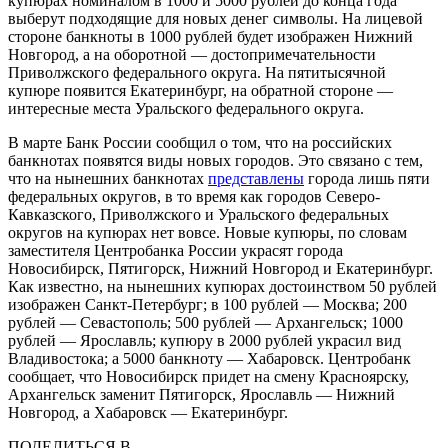
купюрах номиналом в 1000 и 5000 рублей до конца года
выберут подходящие для новых денег символы. На лицевой
стороне банкноты в 1000 рублей будет изображен Нижний
Новгород, а на оборотной — достопримечательности
Приволжского федерального округа. На пятитысячной
купюре появится Екатеринбург, на обратной стороне —
интересные места Уральского федерального округа.
В марте Банк России сообщил о том, что на российских
банкнотах появятся виды новых городов. Это связано с тем,
что на нынешних банкнотах
представлены
города лишь пяти
федеральных округов, в то время как городов Северо-
Кавказского, Приволжского и Уральского федеральных
округов на купюрах нет вовсе. Новые купюры, по словам
заместителя Центробанка России украсят города
Новосибирск, Пятигорск, Нижний Новгород и Екатеринбург.
Как известно, на нынешних купюрах достоинством 50 рублей
изображен Санкт-Петербург; в 100 рублей — Москва; 200
рублей — Севастополь; 500 рублей — Архангельск; 1000
рублей — Ярославль; купюру в 2000 рублей украсил вид
Владивостока; а 5000 банкноту — Хабаровск. Центробанк
сообщает, что Новосибирск придет на смену Красноярску,
Архангельск заменит Пятигорск, Ярославль — Нижний
Новгород, а Хабаровск — Екатеринбург.
ПОДЕЛИТЬСЯ В