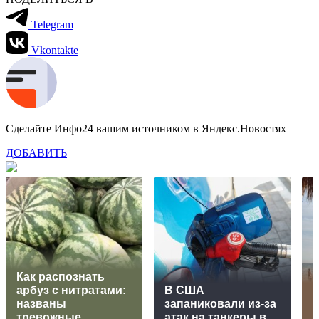
Telegram
Vkontakte
Сделайте Инфо24 вашим источником в Яндекс.Новостях
ДОБАВИТЬ
Как распознать
арбуз с нитратами:
В США
названы
запаниковали из-за
тревожные
атак на танкеры в
Е