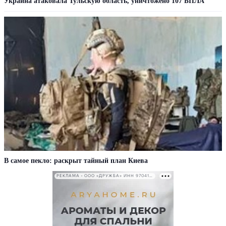
Украина атаковала Тульскую область, уничтожено 107 БПЛА
В самое пекло: раскрыт тайный план Киева
РЕКЛАМА • ООО «ДРУЖБА» ИНН 9704146411