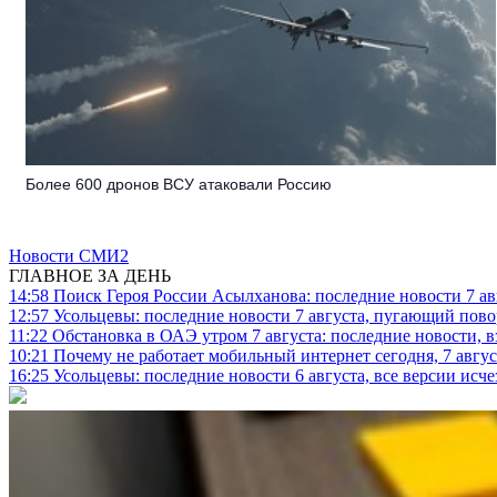
Более 600 дронов ВСУ атаковали Россию
Новости СМИ2
ГЛАВНОЕ ЗА ДЕНЬ
14:58
Поиск Героя России Асылханова: последние новости 7 ав
12:57
Усольцевы: последние новости 7 августа, пугающий повор
11:22
Обстановка в ОАЭ утром 7 августа: последние новости, 
10:21
Почему не работает мобильный интернет сегодня, 7 август
16:25
Усольцевы: последние новости 6 августа, все версии исч