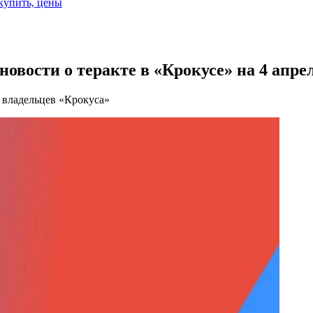
 купить, цены
овости о теракте в «Крокусе» на 4 апре
а владельцев «Крокуса»