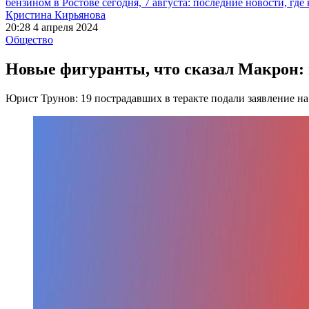
бензином в Ростове сегодня, 7 августа: последние новости, где
Кристина Кирьянова
20:28 4 апреля 2024
Общество
Новые фигуранты, что сказал Макрон: н
Юрист Трунов: 19 пострадавших в теракте подали заявление н