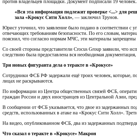
против владельцев площадки. Документ подписали 19 человек.
«Вся эта информация подлежит проверке <...> для ре
зала «Крокус Сити Холл»
, — заключил Трунов.
Юрист уточнил, что заявление было подано в соответствии с уг
отвечающих требованиям безопасности. По его словам, матери
пояснил, что согласно нормам МЧС, эти материалы запрещены
Со своей стороны представители Crocus Group заявили, что ис
следствию была предоставлена вся необходимая документация,
Три новых фигуранта дела о теракте в «Крокусе»
Сотрудники ФСБ РФ задержали ещё троих человек, которые, по
лицах не раскрываются.
По информации из Центра общественных связей ФСБ, оператив
граждан России и двух иностранцев из Центральной Азии, пре
В сообщении от ФСБ указывается, что двое из задержанных по
средств, использованных в атаке на «Крокус Сити Холл». Тре
На видео, опубликованном ФСБ, два из задержанных подтверди
Что сказал о теракте в «Крокусе» Макрон