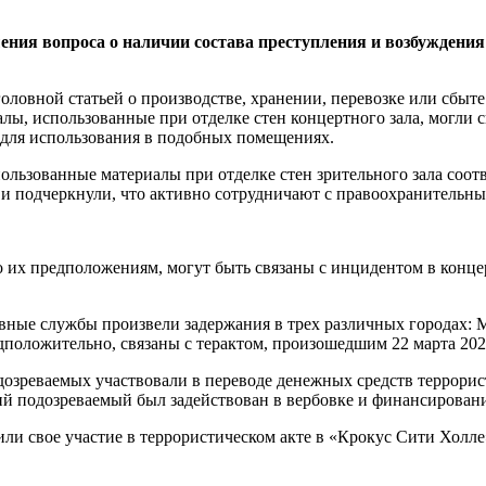
шения вопроса о наличии состава преступления и возбуждения
оловной статьей о производстве, хранении, перевозке или сбыте
алы, использованные при отделке стен концертного зала, могли 
 для использования в подобных помещениях.
пользованные материалы при отделке стен зрительного зала соотв
 и подчеркнули, что активно сотрудничают с правоохранительн
 их предположениям, могут быть связаны с инцидентом в концер
ные службы произвели задержания в трех различных городах: М
дположительно, связаны с терактом, произошедшим 22 марта 202
дозреваемых участвовали в переводе денежных средств террори
тий подозреваемый был задействован в вербовке и финансирован
ли свое участие в террористическом акте в «Крокус Сити Холле