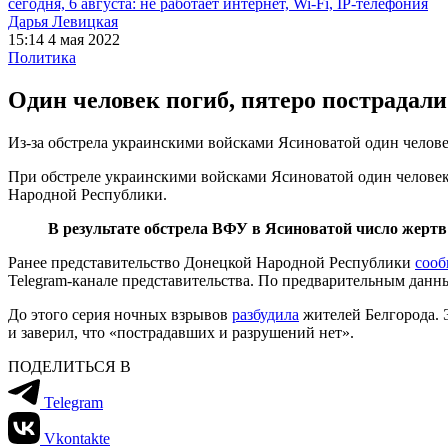
сегодня, 6 августа: не работает интернет, Wi-Fi, IP-телефония
Дарья Левицкая
15:14 4 мая 2022
Политика
Один человек погиб, пятеро пострадал
Из-за обстрела украинскими войсками Ясиноватой один челове
При обстреле украинскими войсками Ясиноватой один человек
Народной Республики.
В результате обстрела ВФУ в Ясиноватой число жертв 
Ранее представительство Донецкой Народной Республики
соо
Telegram-канале представительства. По предварительным данны
До этого серия ночных взрывов
разбудила
жителей Белгорода. Э
и заверил, что «пострадавших и разрушений нет».
ПОДЕЛИТЬСЯ В
Telegram
Vkontakte