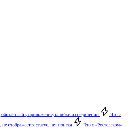
е работает сайт, приложение, ошибки о соединении
Что с
т, не отображается статус, нет поиска
Что с «Ростелеком»