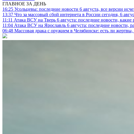
ГЛАВНОЕ ЗА ДЕНЬ
16:25
Усольцевы: последние новости 6 августа, все версии исч
13:37
Что за массовый сбой интернета в России сегодня, 6 авгу
11:11
Атака ВСУ на Тверь 6 августа: последние новости, какие р
11:04
Атака ВСУ на Ярославль 6 августа: последние новости, р
06:48
Массовая драка с оружием в Челябинске: есть ли жертвы