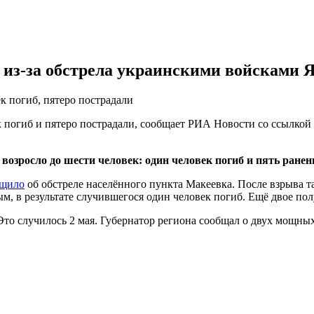
и из-за обстрела украинскими войсками 
к погиб, пятеро пострадали
 погиб и пятеро пострадали, сообщает РИА Новости со ссылко
возросло до шести человек: один человек погиб и пять ране
бщило
об обстреле населённого пункта Макеевка. После взрыва т
м, в результате случившегося один человек погиб. Ещё двое по
то случилось 2 мая. Губернатор региона сообщал о двух мощных