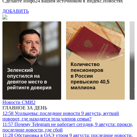
Сделайте Инфо24 вашим источником в Яндекс.Новостях
ДОБАВИТЬ
Количество
З
Зеленский
пенсионеров
п
опустился на
в России
девятое место в
превысило 40,5
рейтинге доверия
миллиона
Новости СМИ2
ГЛАВНОЕ ЗА ДЕНЬ
12:58
Усольцевы: последние новости 9 августа, жуткий
поворот, где находятся тела членов семьи?
11:57
Почему Telegram не работает сегодня, 9 августа: прокси,
последние новости, где сбой
11:28
Обстановка в ОАЭ утром 9 августа: последние новости,