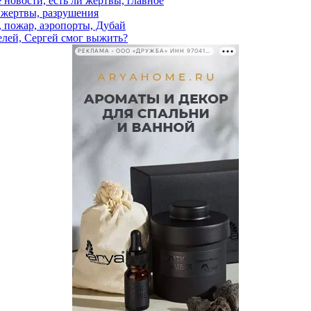
 новости, есть ли жертвы, главное
и жертвы, разрушения
, пожар, аэропорты, Дубай
елей, Сергей смог выжить?
РЕКЛАМА • ООО «ДРУЖБА» ИНН 9704146411