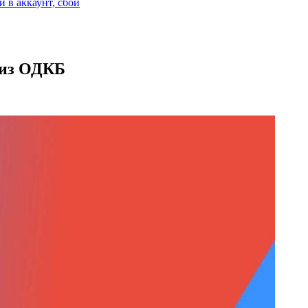
и в аккаунт, сбой
 из ОДКБ