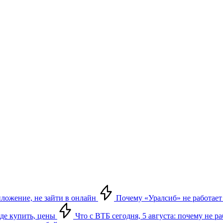
риложение, не зайти в онлайн
Почему «Уралсиб» не работает 
где купить, цены
Что с ВТБ сегодня, 5 августа: почему не р