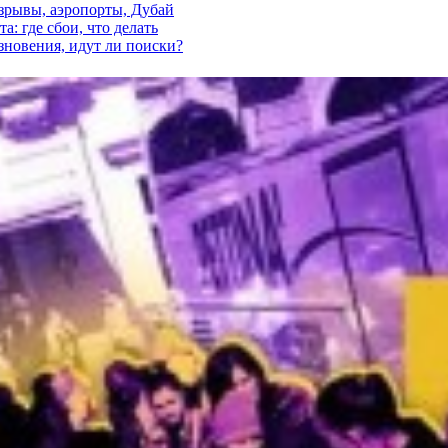
взрывы, аэропорты, Дубай
а: где сбои, что делать
езновения, идут ли поиски?