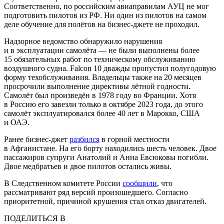
Соответственно, по российским авиаправилам АУЦ не мог
подготовить пилотов из РФ. Ни один из пилотов на самом
деле обучение для полётов на бизнес-джете не проходил.
Надзорное ведомство обнаружило нарушения
и в эксплуатации самолёта — не были выполнены более
15 обязательных работ по техническому обслуживанию
воздушного судна. Falcon 10 дважды пропустил полугодовую
форму техобслуживания. Владельцы также на 20 месяцев
просрочили выполнение директивы лётной годности.
Самолёт был произведён в 1978 году во Франции. Хотя
в Россию его завезли только в октябре 2023 года, до этого
самолёт эксплуатировался более 40 лет в Марокко, США
и ОАЭ.
Ранее бизнес-джет
разбился
в горной местности
в Афганистане. На его борту находились шесть человек. Двое
пассажиров супруги Анатолий и Анна Евсюковы погибли.
Двое медбратьев и двое пилотов остались живы.
В Следственном комитете России
сообщили
, что
рассматривают ряд версий произошедшего. Согласно
приоритетной, причиной крушения стал отказ двигателей.
ПОДЕЛИТЬСЯ В