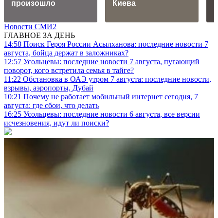
произошло
Киева
Новости СМИ2
ГЛАВНОЕ ЗА ДЕНЬ
14:58
Поиск Героя России Асылханова: последние новости 7
августа, бойца держат в заложниках?
12:57
Усольцевы: последние новости 7 августа, пугающий
поворот, кого встретила семья в тайге?
11:22
Обстановка в ОАЭ утром 7 августа: последние новости,
взрывы, аэропорты, Дубай
10:21
Почему не работает мобильный интернет сегодня, 7
августа: где сбои, что делать
16:25
Усольцевы: последние новости 6 августа, все версии
исчезновения, идут ли поиски?