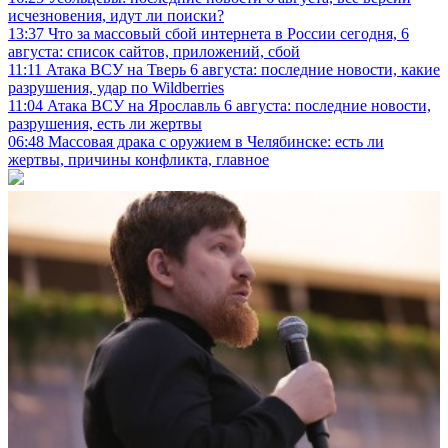
исчезновения, идут ли поиски?
13:37
Что за массовый сбой интернета в России сегодня, 6
августа: список сайтов, приложений, сбой
11:11
Атака ВСУ на Тверь 6 августа: последние новости, какие
разрушения, удар по Wildberries
11:04
Атака ВСУ на Ярославль 6 августа: последние новости,
разрушения, есть ли жертвы
06:48
Массовая драка с оружием в Челябинске: есть ли
жертвы, причины конфликта, главное