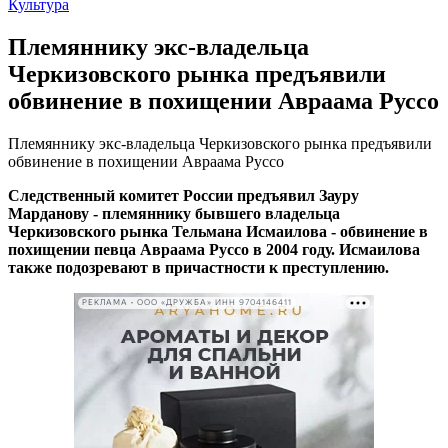
Культура
Племяннику экс-владельца
Черкизовского рынка предъявили
обвинение в похищении Авраама Руссо
Племяннику экс-владельца Черкизовского рынка предъявили
обвинение в похищении Авраама Руссо
Следственный комитет России предъявил Зауру
Марданову - племяннику бывшего владельца
Черкизовского рынка Тельмана Исмаилова - обвинение в
похищении певца Авраама Руссо в 2004 году. Исмаилова
также подозревают в причастности к преступлению.
РЕКЛАМА • ООО «ДРУЖБА» ИНН 9704146411