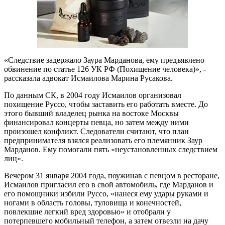
«Следствие задержало Заура Марданова, ему предъявлено
обвинение по статье 126 УК РФ (Похищение человека)», -
рассказала адвокат Исмаилова Марина Русакова.
По данным СК, в 2004 году Исмаилов организовал
похищение Руссо, чтобы заставить его работать вместе. До
этого бывший владелец рынка на востоке Москвы
финансировал концерты певца, но затем между ними
произошел конфликт. Следователи считают, что план
предпринимателя взялся реализовать его племянник Заур
Марданов. Ему помогали пять «неустановленных следствием
лиц».
Вечером 31 января 2004 года, поужинав с певцом в ресторане,
Исмаилов пригласил его в свой автомобиль, где Марданов и
его помощники избили Руссо, «нанеся ему удары руками и
ногами в область головы, туловища и конечностей,
повлекшие легкий вред здоровью» и отобрали у
потерпевшего мобильный телефон, а затем отвезли на дачу