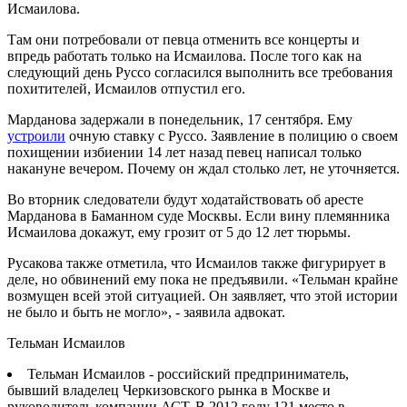
Исмаилова.
Там они потребовали от певца отменить все концерты и
впредь работать только на Исмаилова. После того как на
следующий день Руссо согласился выполнить все требования
похитителей, Исмаилов отпустил его.
Марданова задержали в понедельник, 17 сентября. Ему
устроили
очную ставку с Руссо. Заявление в полицию о своем
похищении избиении 14 лет назад певец написал только
накануне вечером. Почему он ждал столько лет, не уточняется.
Во вторник следователи будут ходатайствовать об аресте
Марданова в Баманном суде Москвы. Если вину племянника
Исмаилова докажут, ему грозит от 5 до 12 лет тюрьмы.
Русакова также отметила, что Исмаилов также фигурирует в
деле, но обвинений ему пока не предъявили. «Тельман крайне
возмущен всей этой ситуацией. Он заявляет, что этой истории
не было и быть не могло», - заявила адвокат.
Тельман Исмаилов
Тельман Исмаилов - российский предприниматель,
бывший владелец Черкизовского рынка в Москве и
руководитель компании АСТ. В 2012 году 121 место в