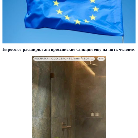
Евросоюз расширил антироссийские санкции еще на пять человек
РЕКЛАМА • ООО СТРОИТЕЛЬНЫЙ ТОРГОВЫЙ ДОМ «ПЕТРОВИЧ». ИНН: 7802348846