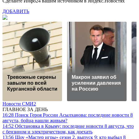
Сделайте Инфо24 вашим источником в Яндекс.Новостях
ДОБАВИТЬ
Тревожные сирены
Макрон заявил об
завыли по всей
усилении давления
Курганской области
на Россию
Новости СМИ2
ГЛАВНОЕ ЗА ДЕНЬ
16:28
Поиск Героя России Асылханова: последние новости 8
августа, бойца нашли живым?
14:52
Обстановка в Крыму: последние новости 8 августа, что
с бензином и электричеством, как доехать
13:56
Шоу «Мастер игры» сезон 2, выпуск 9: кто выбыл 8