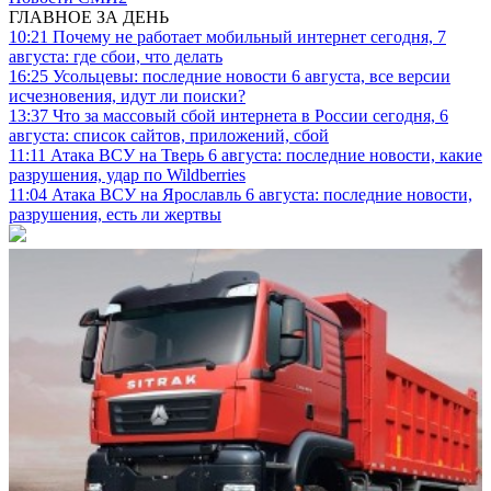
ГЛАВНОЕ ЗА ДЕНЬ
10:21
Почему не работает мобильный интернет сегодня, 7
августа: где сбои, что делать
16:25
Усольцевы: последние новости 6 августа, все версии
исчезновения, идут ли поиски?
13:37
Что за массовый сбой интернета в России сегодня, 6
августа: список сайтов, приложений, сбой
11:11
Атака ВСУ на Тверь 6 августа: последние новости, какие
разрушения, удар по Wildberries
11:04
Атака ВСУ на Ярославль 6 августа: последние новости,
разрушения, есть ли жертвы