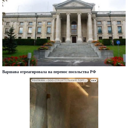
Варшава отреагировала на перенос посольства РФ
РЕКЛАМА • ООО СТРОИТЕЛЬНЫЙ ТОРГОВЫЙ ДОМ «ПЕТРОВИЧ». ИНН: 7802348846