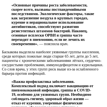
«Основные причины роста заболеваемости,
скорее всего, вызваны постпандемийными
последствиями. Экологические факторы, такие
как загрязнение воздуха в крупных городах,
курение и нерациональное использование
антибиотиков, способствуют развитию
резистентных штаммов бактерий. Наконец,
сезонные всплески ОРВИ и гриппа часто
переходят в пневмонию, если не лечить их
своевременно»
, — пояснила врач.
Баскакова выделила наиболее уязвимые группы населения,
среди которых пожилые люди старше 65 лет, дети до 5 лет,
пациенты с хроническими заболеваниями лёгких, сердечно-
сосудистыми проблемами, иммунодефицитом и курильщики.
Со слов врача, у этих групп риск выше из-за ослабленного
барьера против инфекций.
«Важна профилактика заболевания.
Комплексный подход включает вакцинацию от
пневмококковой инфекции, гриппа и COVID-
19, особенно для уязвимых групп. Необходимо
соблюдать гигиену, здоровый образ жизни —
отказ от курения, умеренные физические