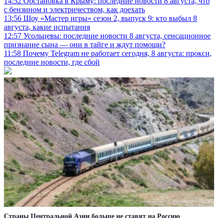
14:52
Обстановка в Крыму: последние новости 8 августа, что
с бензином и электричеством, как доехать
13:56
Шоу «Мастер игры» сезон 2, выпуск 9: кто выбыл 8
августа, какие испытания
12:57
Усольцевы: последние новости 8 августа, сенсационное
признание сына — они в тайге и ждут помощи?
11:58
Почему Telegram не работает сегодня, 8 августа: прокси,
последние новости, где сбой
Страны Центральной Азии больше не ставят на Россию