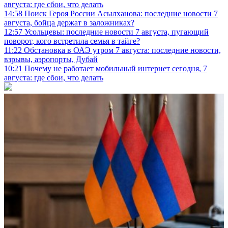
августа: где сбои, что делать
14:58
Поиск Героя России Асылханова: последние новости 7
августа, бойца держат в заложниках?
12:57
Усольцевы: последние новости 7 августа, пугающий
поворот, кого встретила семья в тайге?
11:22
Обстановка в ОАЭ утром 7 августа: последние новости,
взрывы, аэропорты, Дубай
10:21
Почему не работает мобильный интернет сегодня, 7
августа: где сбои, что делать