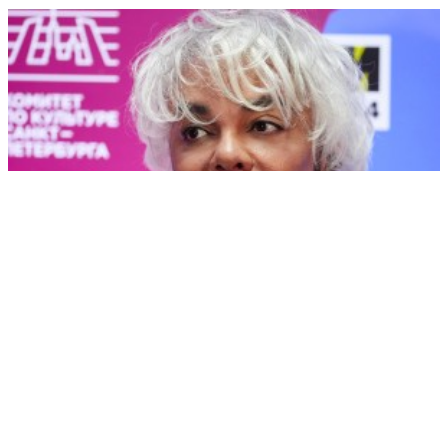
Нос Киркорова и подтяжка Успенской: хирурги разобрали
пластику
РЕКЛАМА • ООО СТРОИТЕЛЬНЫЙ ТОРГОВЫЙ ДОМ «ПЕТРОВИЧ». ИНН: 7802348846