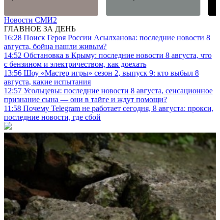
Новости СМИ2
ГЛАВНОЕ ЗА ДЕНЬ
16:28
Поиск Героя России Асылханова: последние новости 8
августа, бойца нашли живым?
14:52
Обстановка в Крыму: последние новости 8 августа, что
с бензином и электричеством, как доехать
13:56
Шоу «Мастер игры» сезон 2, выпуск 9: кто выбыл 8
августа, какие испытания
12:57
Усольцевы: последние новости 8 августа, сенсационное
признание сына — они в тайге и ждут помощи?
11:58
Почему Telegram не работает сегодня, 8 августа: прокси,
последние новости, где сбой