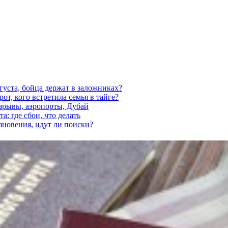
густа, бойца держат в заложниках?
от, кого встретила семья в тайге?
взрывы, аэропорты, Дубай
а: где сбои, что делать
езновения, идут ли поиски?