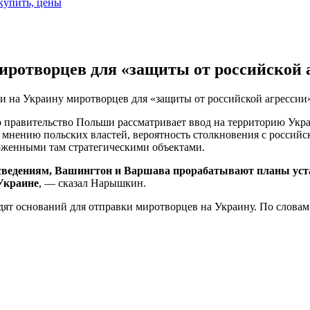
 купить, цены
иротворцев для «защиты от российской 
и на Украину миротворцев для «защиты от российской агрессии
 правительство Польши рассматривает ввод на территорию Укр
по мнению польских властей, вероятность столкновения с росси
ложенными там стратегическими объектами.
сведениям, Вашингтон и Варшава прорабатывают планы уста
Украине
, — сказал Нарышкин.
видят оснований для отправки миротворцев на Украину. По слова