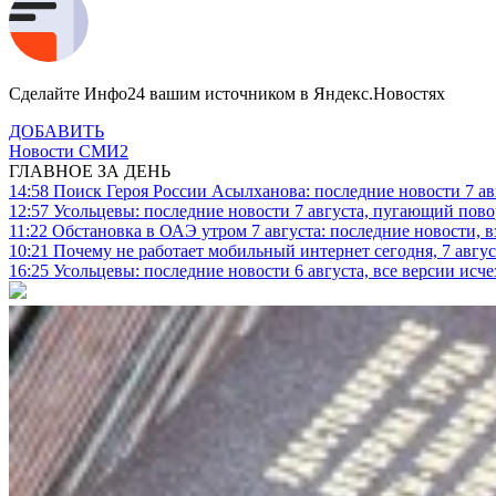
Сделайте Инфо24 вашим источником в Яндекс.Новостях
ДОБАВИТЬ
Новости СМИ2
ГЛАВНОЕ ЗА ДЕНЬ
14:58
Поиск Героя России Асылханова: последние новости 7 ав
12:57
Усольцевы: последние новости 7 августа, пугающий повор
11:22
Обстановка в ОАЭ утром 7 августа: последние новости, 
10:21
Почему не работает мобильный интернет сегодня, 7 август
16:25
Усольцевы: последние новости 6 августа, все версии исч