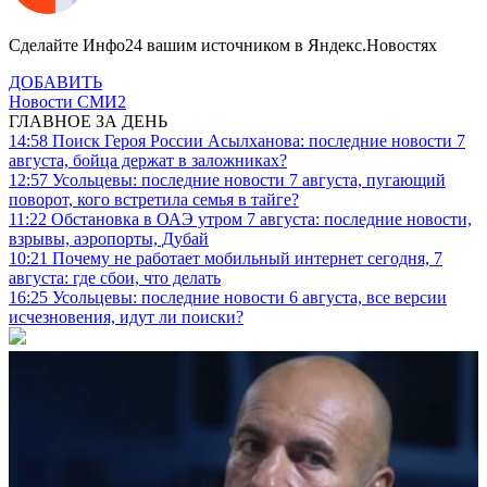
Сделайте Инфо24 вашим источником в Яндекс.Новостях
ДОБАВИТЬ
Новости СМИ2
ГЛАВНОЕ ЗА ДЕНЬ
14:58
Поиск Героя России Асылханова: последние новости 7
августа, бойца держат в заложниках?
12:57
Усольцевы: последние новости 7 августа, пугающий
поворот, кого встретила семья в тайге?
11:22
Обстановка в ОАЭ утром 7 августа: последние новости,
взрывы, аэропорты, Дубай
10:21
Почему не работает мобильный интернет сегодня, 7
августа: где сбои, что делать
16:25
Усольцевы: последние новости 6 августа, все версии
исчезновения, идут ли поиски?