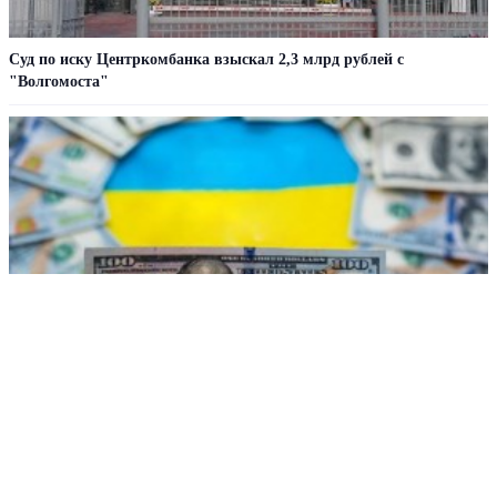
Суд по иску Центркомбанка взыскал 2,3 млрд рублей с
"Волгомоста"
В МИД РФ сделали заявление об ударах Украины по портам
РЕКЛАМА • ООО СТРОИТЕЛЬНЫЙ ТОРГОВЫЙ ДОМ «ПЕТРОВИЧ». ИНН: 7802348846