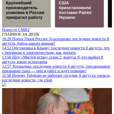
Крупнейший
США
производитель
приостановили
упаковки в России
поставки Patriot
прекратил работу
Украине
Новости СМИ2
ГЛАВНОЕ ЗА ДЕНЬ
16:28
Поиск Героя России Асылханова: последние новости 8
августа, бойца нашли живым?
14:52
Обстановка в Крыму: последние новости 8 августа, что
с бензином и электричеством, как доехать
13:56
Шоу «Мастер игры» сезон 2, выпуск 9: кто выбыл 8
августа, какие испытания
12:57
Усольцевы: последние новости 8 августа, сенсационное
признание сына — они в тайге и ждут помощи?
11:58
Почему Telegram не работает сегодня, 8 августа: прокси,
последние новости, где сбой