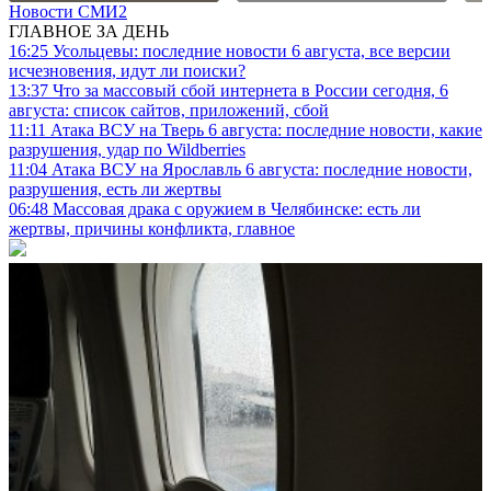
Новости СМИ2
ГЛАВНОЕ ЗА ДЕНЬ
16:25
Усольцевы: последние новости 6 августа, все версии
исчезновения, идут ли поиски?
13:37
Что за массовый сбой интернета в России сегодня, 6
августа: список сайтов, приложений, сбой
11:11
Атака ВСУ на Тверь 6 августа: последние новости, какие
разрушения, удар по Wildberries
11:04
Атака ВСУ на Ярославль 6 августа: последние новости,
разрушения, есть ли жертвы
06:48
Массовая драка с оружием в Челябинске: есть ли
жертвы, причины конфликта, главное