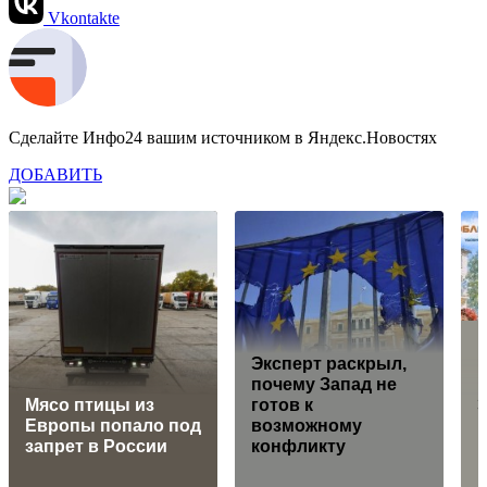
Vkontakte
Сделайте Инфо24 вашим источником в Яндекс.Новостях
ДОБАВИТЬ
Эксперт раскрыл,
почему Запад не
Мясо птицы из
готов к
Европы попало под
возможному
и
запрет в России
конфликту
в