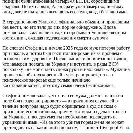
позиции были атакованы четырьмя БПЛА, сбросившими
снаряды. По их словам, Алан сразу упал замертво, поэтому
они даже не пытались вытащить его тело, когда бежали сами.
В середине июля Уильямса официально объявили пропавшим
без вести, но его тело до сих пор не обнаружено. Вдова
пожаловалась журналистам, что пребывает «в подвешенном
состоянии», ожидая подтверждения смерти супруга.
По словам Стефани, в начале 2025 года ее муж потерял работу
при школе, а потом был госпитализирован из-за проблем с
психическим здоровьем. После выписки он внезапно заявил,
что намерен поехать на Украину и вступить в ряды ВСУ,
поскольку «не мог сидеть сложа руки и наблюдать». Мужчина
прошел какой-то ускоренный курс тренировок, но его
психическое здоровье еще только начинало
восстанавливаться, поэтому семья очень беспокоилась.
Стефани пожаловалась, что тело ее мужа должны найти на
поле боя и зарегистрировать — в противном случае ей в
течение полугода надо будет обращаться в суд с иском о
признании его погибшим, причем это можно сделать только
на Украине, и все документы необходимо переводить на
украинский язык. «Из-за этого убитая горем жена не может
претендовать на какие-либо деньги», — пишет Liverpool Echo.