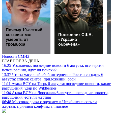
Почему 19-летний
хоккеист мог
Полковник США:
умереть от
«Украина
тромбоза
обречена»
Новости СМИ2
ГЛАВНОЕ ЗА ДЕНЬ
16:25
Усольцевы: последние новости 6 августа, все версии
исчезновения, идут ли поиски?
13:37
Что за массовый сбой интернета в России сегодня, 6
августа: список сайтов, приложений, сбой
11:11
Атака ВСУ на Тверь 6 августа: последние новости, какие
разрушения, удар по Wildberries
11:04
Атака ВСУ на Ярославль 6 августа: последние новости,
разрушения, есть ли жертвы
06:48
Массовая драка с оружием в Челябинске: есть ли
жертвы, причины конфликта, главное