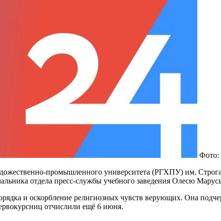
Фото:
художественно-промышленного университета (РГХПУ) им. Строган
чальника отдела пресс-службы учебного заведения Олесю Марус
орядка и оскорбление религиозных чувств верующих. Она подчер
 первокурсниц отчислили ещё 6 июня.