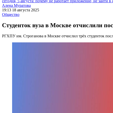
сегодня, 5 августа: почему не работает приложение, не зайти в
Алена Муратова
19:13 18 августа 2025
Общество
Студенток вуза в Москве отчислили пос
РГХПУ им. Строганова в Москве отчислил трёх студенток посл