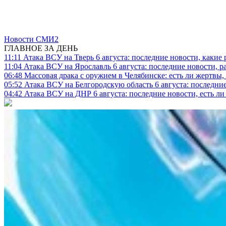
Новости СМИ2
ГЛАВНОЕ ЗА ДЕНЬ
11:11
Атака ВСУ на Тверь 6 августа: последние новости, какие р
11:04
Атака ВСУ на Ярославль 6 августа: последние новости, р
06:48
Массовая драка с оружием в Челябинске: есть ли жертвы
05:52
Атака ВСУ на Белгородскую область 6 августа: последние
04:42
Атака ВСУ на ДНР 6 августа: последние новости, есть л