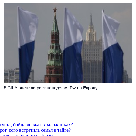
В США оценили риск нападения РФ на Европу
густа, бойца держат в заложниках?
от, кого встретила семья в тайге?
взрывы, аэропорты, Дубай