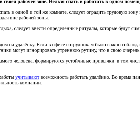
 своей рабочей зоне. Нельзя спать и работать в одном поме
 спать в одной и той же комнате, следует оградить трудовую зо
адач вне рабочей зоны.
отдыха, следует ввести определённые ритуалы, которые будут си
ом на удалёнку. Если в офисе сотрудникам было важно соблюдат
отники могут игнорировать утреннюю рутину, что в свою очередь
самого человека, формируются устойчивые привычки, в том числ
 работы
учитывают
возможность работать удалённо. Во время пан
ильность компании.