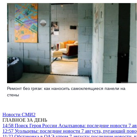
Ремонт без грязи: как наносить самоклеящиеся панели на
стены
Новости СМИ2
ГЛАВНОЕ ЗА ДЕНЬ
14:58
Поиск Героя России Асылханова: последние новости 7 ав
12:57
Усольцевы: последние новости 7 августа, пугающий повор
11:22
Обстановка в ОАЭ утром 7 августа: последние новости, 