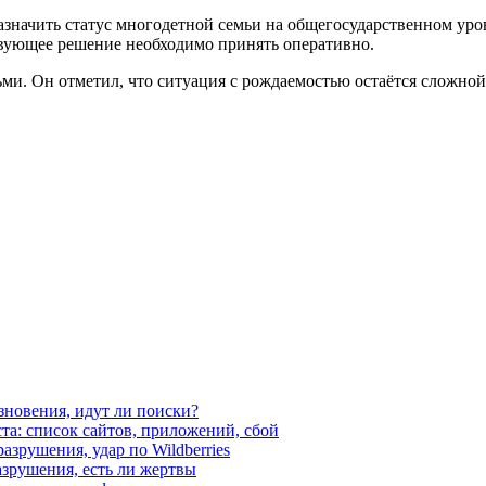
азначить статус многодетной семьи на общегосударственном ур
ствующее решение необходимо принять оперативно.
ьми. Он отметил, что ситуация с рождаемостью остаётся сложно
езновения, идут ли поиски?
ста: список сайтов, приложений, сбой
азрушения, удар по Wildberries
азрушения, есть ли жертвы