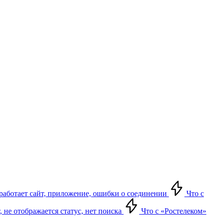
е работает сайт, приложение, ошибки о соединении
Что с
т, не отображается статус, нет поиска
Что с «Ростелеком»