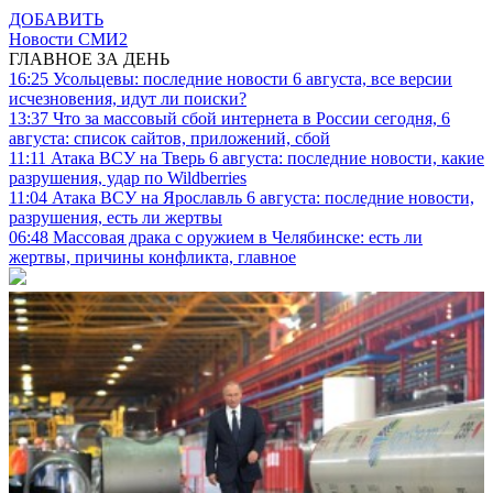
ДОБАВИТЬ
Новости СМИ2
ГЛАВНОЕ ЗА ДЕНЬ
16:25
Усольцевы: последние новости 6 августа, все версии
исчезновения, идут ли поиски?
13:37
Что за массовый сбой интернета в России сегодня, 6
августа: список сайтов, приложений, сбой
11:11
Атака ВСУ на Тверь 6 августа: последние новости, какие
разрушения, удар по Wildberries
11:04
Атака ВСУ на Ярославль 6 августа: последние новости,
разрушения, есть ли жертвы
06:48
Массовая драка с оружием в Челябинске: есть ли
жертвы, причины конфликта, главное