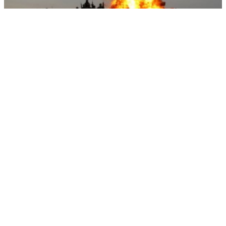
На Западе пристыдили США за убийство сотен мирных жителей
РЕКЛАМА • ООО «ДРУЖБА» ИНН 9704146411