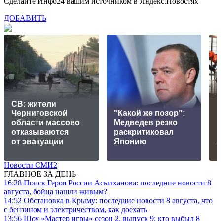
Сделайте Инфо24 вашим источником в Яндекс.Новостях
ДОБАВИТЬ
СВ: жители
Черниговской
"Какой же позор":
области массово
Медведев резко
отказываются
раскритиковал
от эвакуации
Японию
Новости СМИ2
ГЛАВНОЕ ЗА ДЕНЬ
16:28
Поиск Героя России Асылханова: последние новости 8
августа, бойца нашли живым?
14:52
Обстановка в Крыму: последние новости 8 августа, что
с бензином и электричеством, как доехать
13:56
Шоу «Мастер игры» сезон 2, выпуск 9: кто выбыл 8