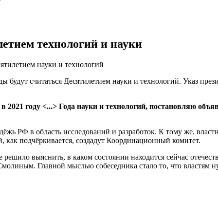
летием технологий и науки
ятилетием науки и технологий
ы будут считаться Десятилетием науки и технологий. Указ пре
 2021 году <...> Года науки и технологий, постановляю объя
одёжь РФ в область исследований и разработок. К тому же, влас
й, как подчёркивается, создадут Координационный комитет.
 решило выяснить, в каком состоянии находится сейчас отечеств
молиным. Главной мыслью собеседника стало то, что властям н